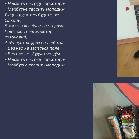
- Чекають нас рідні простори-
- Майбутнє творить молодим
Якщо трудитись будете, як
бджоли,
В житті в вас буде все гаразд
Повторює наш майстер
сивочолий,
А він пустих фраз не любить.
- Без нас не засіється поле,
- Без нас не збудується дім.
- Чекають нас рідні простори-
- Майбутнє творить молодим