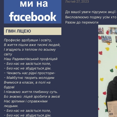
Лютий 27, 2023
До вашої уваги підсумок акці
Висловлюємо подяку усім хто 
Разом до перемоги
ГІМН ЛІЦЕЮ
Професію здобувши і освіту,
В життя пішли вже тисячі людей,
І згадують з теплом по всьому
світу
Наш Радивилівський профліцей
- Без нас не засіється поле,
- Без нас не збудується дім.
- Чекають нас рідні простори-
- Майбутнє творить молодим
Вчимося в класах, в полі на
будові
І пізнаємо життя глибинну суть.
Бо знаємо: ліцей зробити в змозі
Нас зрілими і справжніми
людьми.
- Без нас не засіється поле,
- Без нас не збудується дім.